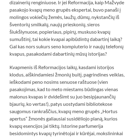
dizainerių renginiuose. Ir jei Reformacija, kaip Mažvyde
pasakojo kvapų meno grupės ekspertai, buvo panaši į
molingos vokiečių žemės, laužų, dūmų, nykstančių iš
šventorių smilkalų, naujų prieskonių, sieros
šiukšlynuose, popieriaus, pipirų, muskuso kvapų
sumuštinį, tai kokie kvapai apibūdintų dabartinį laiką?
Gal kas nors sukurs seno kompiuterio ir naujų telefonų
kvapus, pasakodami dabartinių mūsų istorijas?
Kvapmenis iš Reformacijos laikų, kasdami istorijos
klodus, aiškindamiesi žmonių buitį, pagrindines veiklas,
ieškodami peno nosims senuose raštuose (vien
pasakojimas, kad to meto miestams būdingas vienas
malonus kvapas ir dvidešimt su juo besipjaunančių
bjaurių, ko vertas!), patys uostydami bibliotekose
saugomus rankraščius, kvapų meno grupės „Hortus
apertus“ žmonės galiausiai susidėliojo planą, kurios
kvapų esencijos jai tiktų. Istorine parfumerija
besidomintys kvapų tyrinėtojai ir kūrėjai, mokslininkai