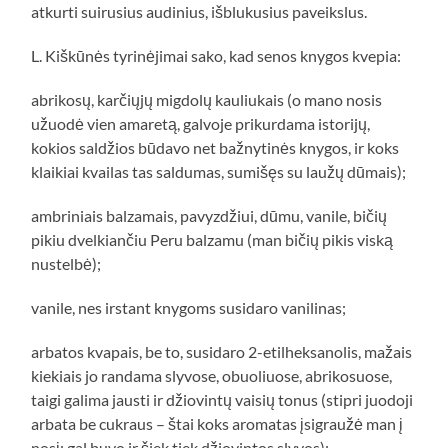
atkurti suirusius audinius, išblukusius paveikslus.
L. Kiškūnės tyrinėjimai sako, kad senos knygos kvepia:
abrikosų, karčiųjų migdolų kauliukais (o mano nosis
užuodė vien amaretą, galvoje prikurdama istorijų,
kokios saldžios būdavo net bažnytinės knygos, ir koks
klaikiai kvailas tas saldumas, sumišęs su laužų dūmais);
ambriniais balzamais, pavyzdžiui, dūmu, vanile, bičių
pikiu dvelkiančiu Peru balzamu (man bičių pikis viską
nustelbė);
vanile, nes irstant knygoms susidaro vanilinas;
arbatos kvapais, be to, susidaro 2-etilheksanolis, mažais
kiekiais jo randama slyvose, obuoliuose, abrikosuose,
taigi galima jausti ir džiovintų vaisių tonus (stipri juodoji
arbata be cukraus – štai koks aromatas įsigraužė man į
nosį; gal buvo ir šiek tiek džiovintos slyvos);