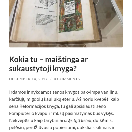
Kokia tu – maištinga ar
sukaustytoji knyga?
DECEMBER 14, 2017
/
0 COMMENTS
Irdamos ir nykdamos senos knygos pakvimpa vanilinu,
karčiųjų migdolų kauliukų eteriu. Aš noriu kvepėti kaip
sena Reformacijos knyga, tu gali apsisiausti seno
kompiuterio kvapu, ir mūsų pasimatymas bus vykęs.
Nekvepėsiu kaip tarybiniai
drąsiųjų keliai
, dulkėmis,
pelėsiu, perdžiūvusiu popieriumi, duksliais kilimais ir