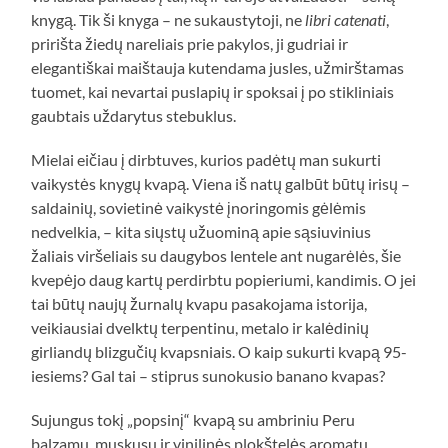
knygą. Tik ši knyga – ne sukaustytoji, ne
libri catenati
,
pririšta žiedų nareliais prie pakylos, ji gudriai ir
elegantiškai maištauja kutendama jusles, užmirštamas
tuomet, kai nevartai puslapių ir spoksai į po stikliniais
gaubtais uždarytus stebuklus.
Mielai eičiau į dirbtuves, kurios padėtų man sukurti
vaikystės knygų kvapą. Viena iš natų galbūt būtų irisų –
saldainių, sovietinė vaikystė įnoringomis gėlėmis
nedvelkia, – kita siųstų užuominą apie sąsiuvinius
žaliais viršeliais su daugybos lentele ant nugarėlės, šie
kvepėjo daug kartų perdirbtu popieriumi, kandimis. O jei
tai būtų naujų žurnalų kvapu pasakojama istorija,
veikiausiai dvelktų terpentinu, metalo ir kalėdinių
girliandų blizgučių kvapsniais. O kaip sukurti kvapą 95-
iesiems? Gal tai – stiprus sunokusio banano kvapas?
Sujungus tokį „popsinį“ kvapą su ambriniu Peru
balzamu, muskusu ir vinilinės plokštelės aromatu,