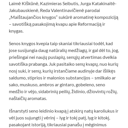
Laimė Kiškūnė, Kazimieras Seibutis, Jurga Katakinaitė-
Jakubauskienė, Reda Valentinavičienė parodai
„Maištaujančios knygos“ sukūrė aromatinę kompoziciją
– savotišką pasakojimą kvapu apie Reformaciją ir
knygas.
Senos knygos kvepia taip skaniai tikriausiai todėl, kad
jose susijungia daug natūralių medžiagų, ir gal dėl to, jog,
priešingai nei naujų puslapių, senųjų atvertimas dvelkia
savotiška prabanga. Juk pasitaiko senų kvapų, nuo kurių
nosį suki, ir senų, kurių irstančiame audinyje dar išlikęs
saldumo, stiprios ir malonios substancijos – smilkalo ar
sako, muskuso, ambros ar gintaro, gobeleno, seno
medžio ir vėjo, sidabrinių peilių, židinio, džiovintų rožių,
našlaičių aromatas.
Išnarstyti seno leidinio kvapą į atskirų natų karoliukus ir
vėl juos sujungti į vėrinį – lyg ir tokį patį, lyg ir kitokį,
pasakojant istoriją, tikriausiai panašu į mėginimus