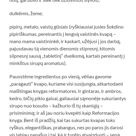
dulkėmis, žeme;
pipirų, metalo, vaistų gūsiais (ryškiausiai jusles šokdino
pipiriškumas, pereinantis į lengvą vaistinės kvapą –
mano mama vaistininkė, ir kaskart, užėjusi į jos darbą,
pajusdavau tą vienomis dienomis stipresnį, kitomis
silpnesnį sausą „tabletinį“ dvelksmą, kartais pereinantį į
minkštus sirupų aromatus).
Pauostėme ingredientus po vieną, vėliau gavome
„paragauti“ kvapo, kuriame visi susijungia, atkartodami
maištingas knygas reformatores. Ir gintaras, ir ambros,
kedro, bičių pikio gaisai, galiausiai sąmonėje sukuriantys
sirupo nuo kosulio – kažkurio iš tų skaniųjų –
prisiminimą; ir aš jau noriu kvepėti kaip Reformacijos
knyga. Bent iš pradžių, kai tas sukurtas kvapas toks
ryškus, elegantiškas, prabangus, nes po paros jis darosi
vis labiau panašus į tai, ką ir turėjo atvaizduoti – seną