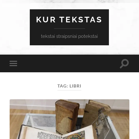
KUR TEKSTAS
tekstai straipsniai potekstai
Toggle
Toggle
search
mobile
field
menu
TAG:
LIBRI