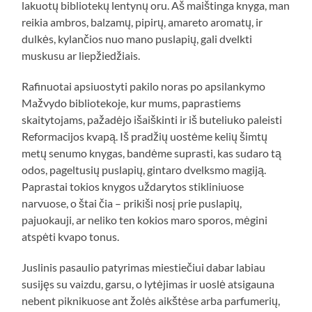
lakuotų bibliotekų lentynų oru. Aš maištinga knyga, man
reikia ambros, balzamų, pipirų, amareto aromatų, ir
dulkės, kylančios nuo mano puslapių, gali dvelkti
muskusu ar liepžiedžiais.
Rafinuotai apsiuostyti pakilo noras po apsilankymo
Mažvydo bibliotekoje, kur mums, paprastiems
skaitytojams, pažadėjo išaiškinti ir iš buteliuko paleisti
Reformacijos kvapą. Iš pradžių uostėme kelių šimtų
metų senumo knygas, bandėme suprasti, kas sudaro tą
odos, pageltusių puslapių, gintaro dvelksmo magiją.
Paprastai tokios knygos uždarytos stikliniuose
narvuose, o štai čia – prikiši nosį prie puslapių,
pajuokauji, ar neliko ten kokios maro sporos, mėgini
atspėti kvapo tonus.
Juslinis pasaulio patyrimas miestiečiui dabar labiau
susijęs su vaizdu, garsu, o lytėjimas ir uoslė atsigauna
nebent piknikuose ant žolės aikštėse arba parfumerių,