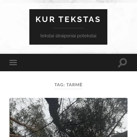
KUR TEKSTAS
tekstai straipsniai potekstai
Toggle
Toggle
search
mobile
field
menu
TAG:
TARMĖ