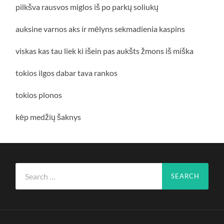
pilkšva rausvos miglos iš po parkų soliukų
auksine varnos aks ir mėlyns sekmadienia kaspins
viskas kas tau liek ki išein pas aukšts žmons iš miška
tokios ilgos dabar tava rankos
tokios plonos
kėp medžių šaknys
Search
for: