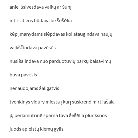
anie išsivesdava vaikų ar šunį
ir tris diens būdava be šešėlia
kėp įmanydams slėpdavas kol ataugindava naujų
vaikščiodava pavėsės
nusišalindava nuo parduotuvių parkų balsavimų
buva pavėsis
nenaudojams šaligatvis
tvenkinys vidury miesta į kurį suskrend mirt lašala
jų perlamutrinė sparna tava šešėlia plunksnos
juods apleistų kiemų gylis