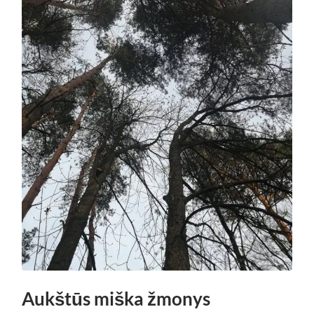
Aukštūs miška žmonys