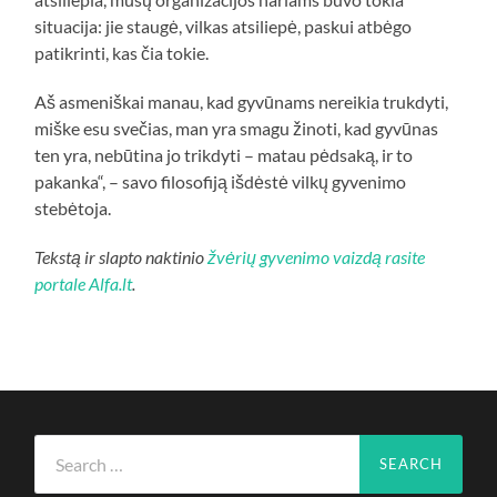
situacija: jie staugė, vilkas atsiliepė, paskui atbėgo
patikrinti, kas čia tokie.
Aš asmeniškai manau, kad gyvūnams nereikia trukdyti,
miške esu svečias, man yra smagu žinoti, kad gyvūnas
ten yra, nebūtina jo trikdyti – matau pėdsaką, ir to
pakanka“, – savo filosofiją išdėstė vilkų gyvenimo
stebėtoja.
Tekstą ir slapto naktinio
žvėrių gyvenimo vaizdą rasite
portale Alfa.lt
.
Search
for: