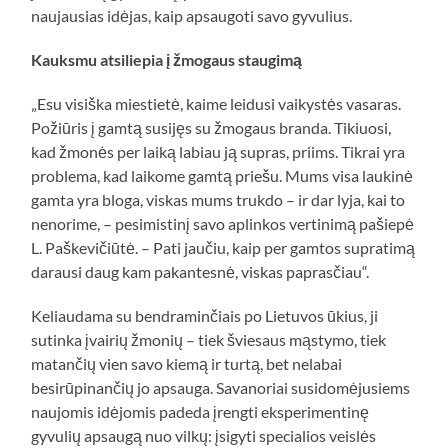
naujausias idėjas, kaip apsaugoti savo gyvulius.
Kauksmu atsiliepia į žmogaus staugimą
„Esu visiška miestietė, kaime leidusi vaikystės vasaras.
Požiūris į gamtą susijęs su žmogaus branda. Tikiuosi,
kad žmonės per laiką labiau ją supras, priims. Tikrai yra
problema, kad laikome gamtą priešu. Mums visa laukinė
gamta yra bloga, viskas mums trukdo – ir dar lyja, kai to
nenorime, – pesimistinį savo aplinkos vertinimą pašiepė
L. Paškevičiūtė. – Pati jaučiu, kaip per gamtos supratimą
darausi daug kam pakantesnė, viskas paprasčiau“.
Keliaudama su bendraminčiais po Lietuvos ūkius, ji
sutinka įvairių žmonių – tiek šviesaus mąstymo, tiek
matančių vien savo kiemą ir turtą, bet nelabai
besirūpinančių jo apsauga. Savanoriai susidomėjusiems
naujomis idėjomis padeda įrengti eksperimentinę
gyvulių apsaugą nuo vilkų: įsigyti specialios veislės