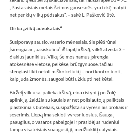
„Pastaraisiais metais šeimos gausesnės, yra tekę matyti
net penkių vilkų pėdsakus“, – sakė L. Paškevičiūtė.
Dirba „vilkų advokatais“
Susiporavę sausio, vasario mėnesiais, šie plėšrūnai
įsirengia ar „pasiskolina“ iš lapių irštvą, vilkė atveda 3 –
6 aklus jauniklius. Vilkų šeimos namus įsirengia
atokesnėse vietose, pelkėse, brūzgynuose, tačiau
stengiasi likti netoli miško keliukų – nori kontroliuoti,
kaip juda žmonės, saugosi būti užklupti netikėtai.
Birželį vilkiukai palieka irštvą, eina ristynių po žolę
aplink ją, žaidžia su kaulais ar net poilsiautojų paliktais
plastikiniais buteliais, susipažįsta su vyresniais broliais ir
seserimis. Liepą ima sekioti vyresniuosius, išauga į
paauglius, o vasaros pabaigoje ir prasidėjus rudeniui
tampa visateisiais suaugusiųjų medžioklių dalyviais.