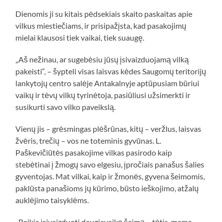
Dienomis ji su kitais pėdsekiais skaito paskaitas apie
vilkus miestiečiams, ir prisipažįsta, kad pasakojimų
mielai klausosi tiek vaikai, tiek suaugę.
„Aš nežinau, ar sugebėsiu jūsų įsivaizduojamą vilką
pakeisti“, – šypteli visas laisvas kėdes Saugomų teritorijų
lankytojų centro salėje Antakalnyje aptūpusiam būriui
vaikų ir tėvų vilkų tyrinėtoja, pasiūliusi užsimerkti ir
susikurti savo vilko paveikslą.
Vienų jis – grėsmingas plėšrūnas, kitų – veržlus, laisvas
žvėris, trečių – vos ne toteminis gyvūnas. L.
Paškevičiūtės pasakojime vilkas pasirodo kaip
stebėtinai į žmogų savo elgesiu, įpročiais panašus šalies
gyventojas. Mat vilkai, kaip ir žmonės, gyvena šeimomis,
paklūsta panašioms jų kūrimo, būsto ieškojimo, atžalų
auklėjimo taisyklėms.
„Reikia įsivaizduoti daugiavaikę šeimą – tėtis, mama,