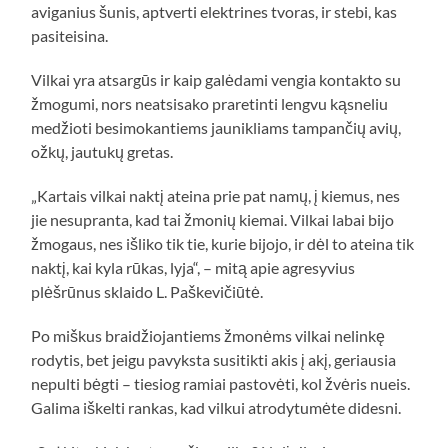
aviganius šunis, aptverti elektrines tvoras, ir stebi, kas
pasiteisina.
Vilkai yra atsargūs ir kaip galėdami vengia kontakto su
žmogumi, nors neatsisako praretinti lengvu kąsneliu
medžioti besimokantiems jaunikliams tampančių avių,
ožkų, jautukų gretas.
„Kartais vilkai naktį ateina prie pat namų, į kiemus, nes
jie nesupranta, kad tai žmonių kiemai. Vilkai labai bijo
žmogaus, nes išliko tik tie, kurie bijojo, ir dėl to ateina tik
naktį, kai kyla rūkas, lyja“, – mitą apie agresyvius
plėšrūnus sklaido L. Paškevičiūtė.
Po miškus braidžiojantiems žmonėms vilkai nelinkę
rodytis, bet jeigu pavyksta susitikti akis į akį, geriausia
nepulti bėgti – tiesiog ramiai pastovėti, kol žvėris nueis.
Galima iškelti rankas, kad vilkui atrodytumėte didesni.