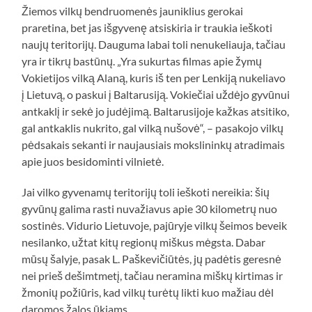
Žiemos vilkų bendruomenės jauniklius gerokai
praretina, bet jas išgyvenę atsiskiria ir traukia ieškoti
naujų teritorijų. Dauguma labai toli nenukeliauja, tačiau
yra ir tikrų bastūnų. „Yra sukurtas filmas apie žymų
Vokietijos vilką Alaną, kuris iš ten per Lenkiją nukeliavo
į Lietuvą, o paskui į Baltarusiją. Vokiečiai uždėjo gyvūnui
antkaklį ir sekė jo judėjimą. Baltarusijoje kažkas atsitiko,
gal antkaklis nukrito, gal vilką nušovė“, – pasakojo vilkų
pėdsakais sekanti ir naujausiais mokslininkų atradimais
apie juos besidominti vilnietė.
Jai vilko gyvenamų teritorijų toli ieškoti nereikia: šių
gyvūnų galima rasti nuvažiavus apie 30 kilometrų nuo
sostinės. Vidurio Lietuvoje, pajūryje vilkų šeimos beveik
nesilanko, užtat kitų regionų miškus mėgsta. Dabar
mūsų šalyje, pasak L. Paškevičiūtės, jų padėtis geresnė
nei prieš dešimtmetį, tačiau neramina miškų kirtimas ir
žmonių požiūris, kad vilkų turėtų likti kuo mažiau dėl
daromos žalos ūkiams.