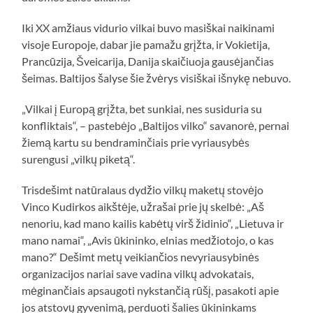
Iki XX amžiaus vidurio vilkai buvo masiškai naikinami
visoje Europoje, dabar jie pamažu grįžta, ir Vokietija,
Prancūzija, Šveicarija, Danija skaičiuoja gausėjančias
šeimas. Baltijos šalyse šie žvėrys visiškai išnykę nebuvo.
„Vilkai į Europą grįžta, bet sunkiai, nes susiduria su
konfliktais“, – pastebėjo „Baltijos vilko“ savanorė, pernai
žiemą kartu su bendraminčiais prie vyriausybės
surengusi „vilkų piketą“.
Trisdešimt natūralaus dydžio vilkų maketų stovėjo
Vinco Kudirkos aikštėje, užrašai prie jų skelbė: „Aš
nenoriu, kad mano kailis kabėtų virš židinio“, „Lietuva ir
mano namai“, „Avis ūkininko, elnias medžiotojo, o kas
mano?“ Dešimt metų veikiančios nevyriausybinės
organizacijos nariai save vadina vilkų advokatais,
mėginančiais apsaugoti nykstančią rūšį, pasakoti apie
jos atstovų gyvenimą, perduoti šalies ūkininkams