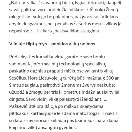
„Baltijos vilkas“ savanorių būrio, lygiai tiek metų daugelį
savaitgalių su vyru praleidžia miškuose. Išmoko žiemą
miegoti ant sniego be palapinės, pažįsta visus Vilniaus
apylinkių gyvūnus, bet per visus šešerius metus vilkas jai
nepasirodė – tik kartą pasisveikino staugimu.
Vilniuje tilptų trys – penkios vilkų šeimos
Pėdsekystės kursai buvimą gamtoje savo hobiu
vadinančią informacinių technologijų specialistę
paskatino dažniau prapulti miškuose vaikantis vilkų
šešėlius. Nors Lietuvoje jų turėtų būti maždaug 300 ar
šimtu daugiau, pasirodyti žmonėms žvėrys neskuba:
užuodžia žmogų per tris kilometrus ir dažniausiai tyliai
dingsta. Savo vidinį vilką palakstyti išleidžianti L.
Paškevičiūtė braidžioja po miškus, skaitydama
pėdsakus, kartais juose leisdama ir atostogas, ir naktis,
su kitais savanoriais keliauja pas ūkininkus, patardama,
kaip nuo vilkų apsaugoti gyvulius.