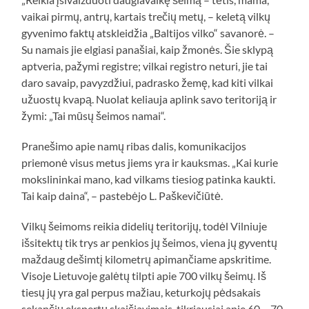
vaikai pirmų, antrų, kartais trečių metų, – keletą vilkų
gyvenimo faktų atskleidžia „Baltijos vilko“ savanorė. –
Su namais jie elgiasi panašiai, kaip žmonės. Šie sklypą
aptveria, pažymi registre; vilkai registro neturi, jie tai
daro savaip, pavyzdžiui, padrasko žemę, kad kiti vilkai
užuostų kvapą. Nuolat keliauja aplink savo teritoriją ir
žymi: „Tai mūsų šeimos namai“.
Pranešimo apie namų ribas dalis, komunikacijos
priemonė visus metus jiems yra ir kauksmas. „Kai kurie
mokslininkai mano, kad vilkams tiesiog patinka kaukti.
Tai kaip daina“, – pastebėjo L. Paškevičiūtė.
Vilkų šeimoms reikia didelių teritorijų, todėl Vilniuje
išsitektų tik trys ar penkios jų šeimos, viena jų gyventų
maždaug dešimtį kilometrų apimančiame apskritime.
Visoje Lietuvoje galėtų tilpti apie 700 vilkų šeimų. Iš
tiesų jų yra gal perpus mažiau, keturkojų pėdsakais
sekančių ekspertų skaičiavimais, tikriausiai apie 60 – 70.