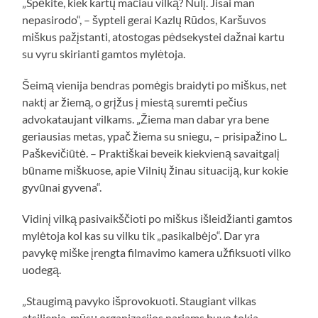
„Spėkite, kiek kartų mačiau vilką? Nulį. Jisai man
nepasirodo“, – šypteli gerai Kazlų Rūdos, Karšuvos
miškus pažįstanti, atostogas pėdsekystei dažnai kartu
su vyru skirianti gamtos mylėtoja.
Šeimą vienija bendras pomėgis braidyti po miškus, net
naktį ar žiemą, o grįžus į miestą suremti pečius
advokataujant vilkams. „Žiema man dabar yra bene
geriausias metas, ypač žiema su sniegu, – prisipažino L.
Paškevičiūtė. – Praktiškai beveik kiekvieną savaitgalį
būname miškuose, apie Vilnių žinau situaciją, kur kokie
gyvūnai gyvena“.
Vidinį vilką pasivaikščioti po miškus išleidžianti gamtos
mylėtoja kol kas su vilku tik „pasikalbėjo“. Dar yra
pavykę miške įrengta filmavimo kamera užfiksuoti vilko
uodegą.
„Staugimą pavyko išprovokuoti. Staugiant vilkas
atsiliepia, mūsų organizacijos nariams buvo tokia