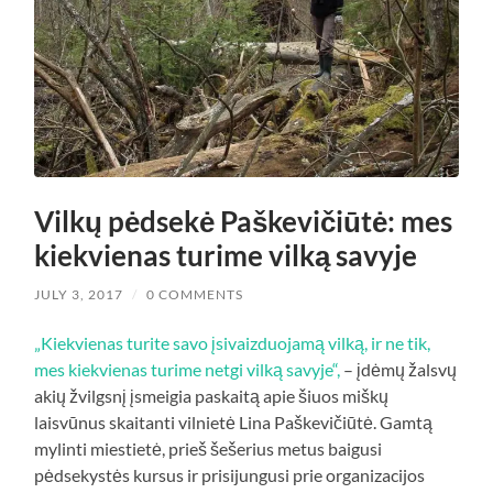
Vilkų pėdsekė Paškevičiūtė: mes
kiekvienas turime vilką savyje
JULY 3, 2017
/
0 COMMENTS
„Kiekvienas turite savo įsivaizduojamą vilką, ir ne tik,
mes kiekvienas turime netgi vilką savyje“,
– įdėmų žalsvų
akių žvilgsnį įsmeigia paskaitą apie šiuos miškų
laisvūnus skaitanti vilnietė Lina Paškevičiūtė. Gamtą
mylinti miestietė, prieš šešerius metus baigusi
pėdsekystės kursus ir prisijungusi prie organizacijos