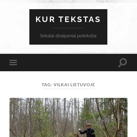
KUR TEKSTAS
tekstai straipsniai potekstai
Toggle
Toggle
search
mobile
field
menu
TAG:
VILKAI LIETUVOJE