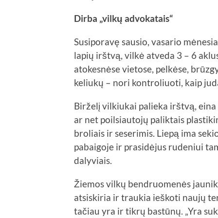
Dirba „vilkų advokatais“
Susiporavę sausio, vasario mėnesiais
lapių irštvą, vilkė atveda 3 – 6 akl
atokesnėse vietose, pelkėse, brūzgyn
keliukų – nori kontroliuoti, kaip ju
Birželį vilkiukai palieka irštvą, eina
ar net poilsiautojų paliktais plastiki
broliais ir seserimis. Liepą ima seki
pabaigoje ir prasidėjus rudeniui ta
dalyviais.
Žiemos vilkų bendruomenės jaunikli
atsiskiria ir traukia ieškoti naujų t
tačiau yra ir tikrų bastūnų. „Yra su