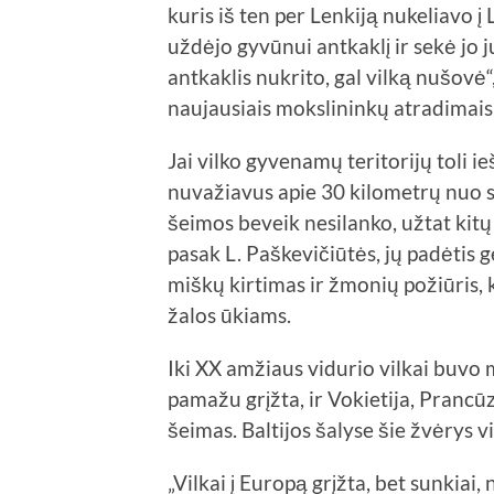
kuris iš ten per Lenkiją nukeliavo į 
uždėjo gyvūnui antkaklį ir sekė jo j
antkaklis nukrito, gal vilką nušovė“
naujausiais mokslininkų atradimais 
Jai vilko gyvenamų teritorijų toli i
nuvažiavus apie 30 kilometrų nuo so
šeimos beveik nesilanko, užtat kit
pasak L. Paškevičiūtės, jų padėtis 
miškų kirtimas ir žmonių požiūris, 
žalos ūkiams.
Iki XX amžiaus vidurio vilkai buvo 
pamažu grįžta, ir Vokietija, Prancūz
šeimas. Baltijos šalyse šie žvėrys 
„Vilkai į Europą grįžta, bet sunkiai, 