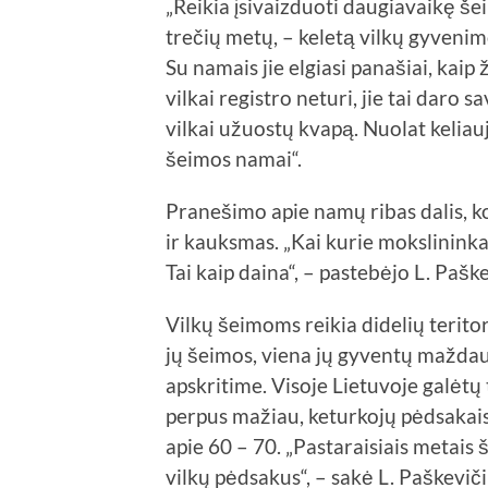
„Reikia įsivaizduoti daugiavaikę šei
trečių metų, – keletą vilkų gyvenimo
Su namais jie elgiasi panašiai, kaip
vilkai registro neturi, jie tai daro 
vilkai užuostų kvapą. Nuolat keliauj
šeimos namai“.
Pranešimo apie namų ribas dalis, k
ir kauksmas. „Kai kurie mokslininka
Tai kaip daina“, – pastebėjo L. Pašk
Vilkų šeimoms reikia didelių teritori
jų šeimos, viena jų gyventų mažda
apskritime. Visoje Lietuvoje galėtų t
perpus mažiau, keturkojų pėdsakais 
apie 60 – 70. „Pastaraisiais metais
vilkų pėdsakus“, – sakė L. Paškeviči