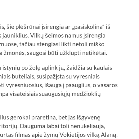
, šie plėšrūnai įsirengia ar „pasiskolina“ iš
us jauniklius. Vilkų šeimos namus įsirengia
uose, tačiau stengiasi likti netoli miško
da žmonės, saugosi būti užklupti netikėtai.
 ristynių po žolę aplink ją, žaidžia su kaulais
niais buteliais, susipažįsta su vyresniais
oti vyresniuosius, išauga į paauglius, o vasaros
mpa visateisiais suaugusiųjų medžioklių
us gerokai praretina, bet jas išgyvenę
eritorijų. Dauguma labai toli nenukeliauja,
kurtas filmas apie žymų Vokietijos vilką Alaną,