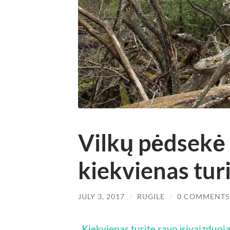
Vilkų pėdsekė
kiekvienas tur
JULY 3, 2017
/
RUGILE
/
0 COMMENTS
„Kiekvienas turite savo įsivaizduoja