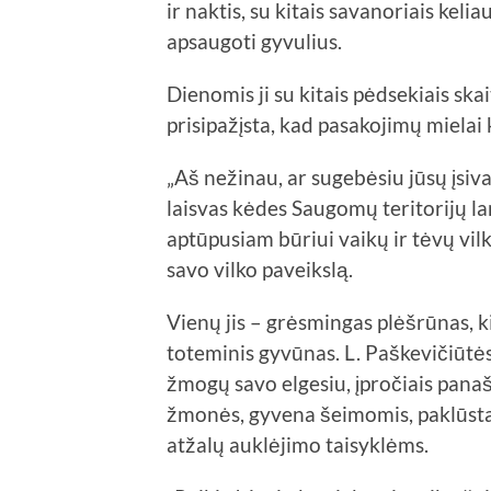
ir naktis, su kitais savanoriais keli
apsaugoti gyvulius.
Dienomis ji su kitais pėdsekiais skai
prisipažįsta, kad pasakojimų mielai k
„Aš nežinau, ar sugebėsiu jūsų įsiva
laisvas kėdes Saugomų teritorijų l
aptūpusiam būriui vaikų ir tėvų vilkų
savo vilko paveikslą.
Vienų jis – grėsmingas plėšrūnas, ki
toteminis gyvūnas. L. Paškevičiūtės
žmogų savo elgesiu, įpročiais panašu
žmonės, gyvena šeimomis, paklūsta
atžalų auklėjimo taisyklėms.