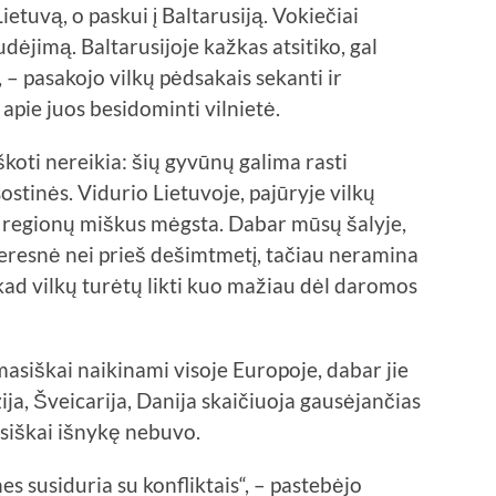
Lietuvą, o paskui į Baltarusiją. Vokiečiai
udėjimą. Baltarusijoje kažkas atsitiko, gal
, – pasakojo vilkų pėdsakais sekanti ir
apie juos besidominti vilnietė.
eškoti nereikia: šių gyvūnų galima rasti
stinės. Vidurio Lietuvoje, pajūryje vilkų
ų regionų miškus mėgsta. Dabar mūsų šalyje,
geresnė nei prieš dešimtmetį, tačiau neramina
kad vilkų turėtų likti kuo mažiau dėl daromos
masiškai naikinami visoje Europoje, dabar jie
ija, Šveicarija, Danija skaičiuoja gausėjančias
visiškai išnykę nebuvo.
nes susiduria su konfliktais“, – pastebėjo