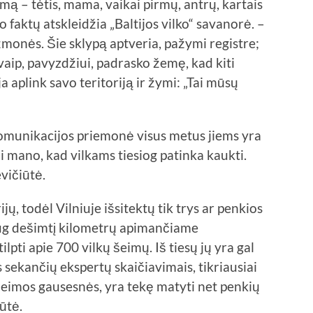
mą – tėtis, mama, vaikai pirmų, antrų, kartais
 faktų atskleidžia „Baltijos vilko“ savanorė. –
 žmonės. Šie sklypą aptveria, pažymi registre;
savaip, pavyzdžiui, padrasko žemę, kad kiti
a aplink savo teritoriją ir žymi: „Tai mūsų
omunikacijos priemonė visus metus jiems yra
i mano, kad vilkams tiesiog patinka kaukti.
evičiūtė.
jų, todėl Vilniuje išsitektų tik trys ar penkios
ug dešimtį kilometrų apimančiame
ilpti apie 700 vilkų šeimų. Iš tiesų jų yra gal
sekančių ekspertų skaičiavimais, tikriausiai
 šeimos gausesnės, yra tekę matyti net penkių
ūtė.