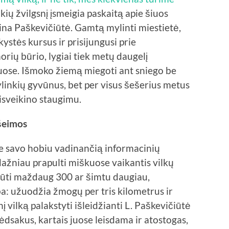
ių žvilgsnį įsmeigia paskaitą apie šiuos
Lina Paškevičiūtė. Gamtą mylinti miestietė,
ystės kursus ir prisijungusi prie
norių būrio, lygiai tiek metų daugelį
kuose. Išmoko žiemą miegoti ant sniego be
pylinkių gyvūnus, bet per visus šešerius metus
sisveikino staugimu.
 šeimos
 savo hobiu vadinančią informacinių
dažniau prapulti miškuose vaikantis vilkų
 būti maždaug 300 ar šimtu daugiau,
: užuodžia žmogų per tris kilometrus ir
nį vilką palakstyti išleidžianti L. Paškevičiūtė
dsakus, kartais juose leisdama ir atostogas,