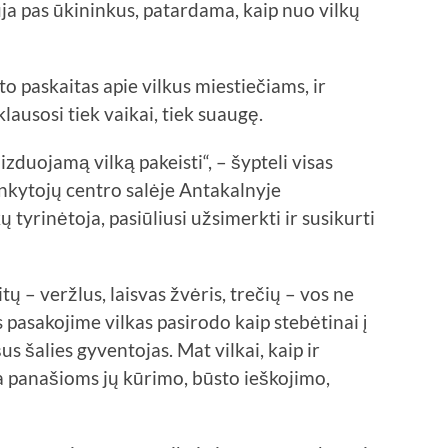
auja pas ūkininkus, patardama, kaip nuo vilkų
to paskaitas apie vilkus miestiečiams, ir
lausosi tiek vaikai, tiek suaugę.
izduojamą vilką pakeisti“, – šypteli visas
ankytojų centro salėje Antakalnyje
 tyrinėtoja, pasiūliusi užsimerkti ir susikurti
tų – veržlus, laisvas žvėris, trečių – vos ne
 pasakojime vilkas pasirodo kaip stebėtinai į
s šalies gyventojas. Mat vilkai, kaip ir
 panašioms jų kūrimo, būsto ieškojimo,