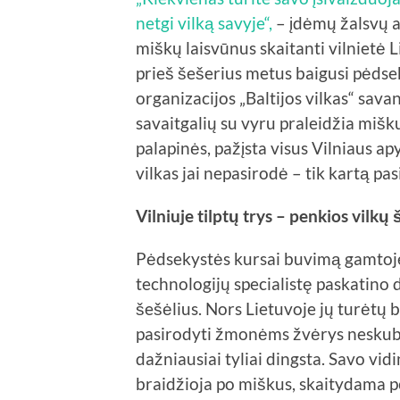
netgi vilką savyje“,
– įdėmų žalsvų ak
miškų laisvūnus skaitanti vilnietė 
prieš šešerius metus baigusi pėdsek
organizacijos „Baltijos vilkas“ sava
savaitgalių su vyru praleidžia miš
palapinės, pažįsta visus Vilniaus a
vilkas jai nepasirodė – tik kartą pa
Vilniuje tilptų trys – penkios vilkų
Pėdsekystės kursai buvimą gamtoje
technologijų specialistę paskatino 
šešėlius. Nors Lietuvoje jų turėtų
pasirodyti žmonėms žvėrys neskuba
dažniausiai tyliai dingsta. Savo vidi
braidžioja po miškus, skaitydama pė