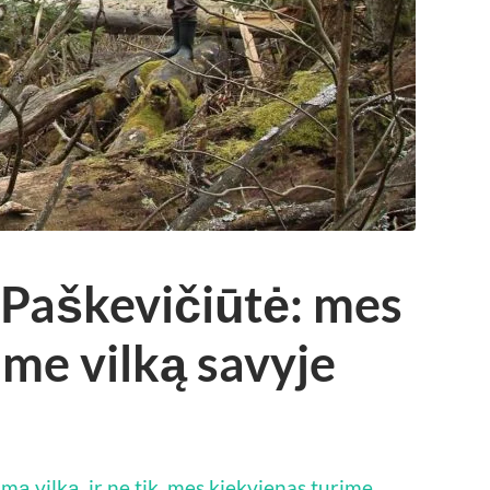
 Paškevičiūtė: mes
ime vilką savyje
mą vilką, ir ne tik, mes kiekvienas turime