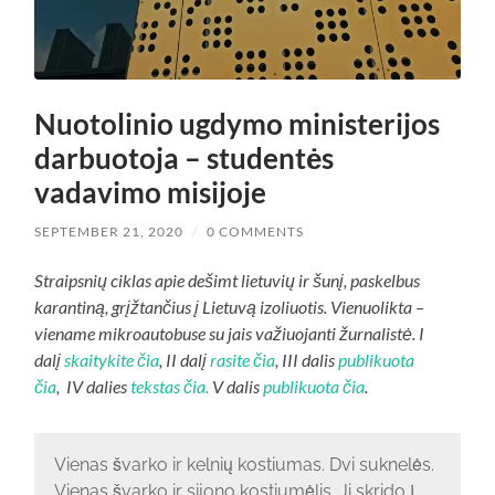
Nuotolinio ugdymo ministerijos
darbuotoja – studentės
vadavimo misijoje
SEPTEMBER 21, 2020
/
0 COMMENTS
Straipsnių ciklas apie dešimt lietuvių ir šunį, paskelbus
karantiną, grįžtančius į Lietuvą izoliuotis. Vienuolikta –
viename mikroautobuse su jais važiuojanti žurnalistė. I
dalį
skaitykite čia
, II dalį
rasite čia
, III dalis
publikuota
čia
, IV dalies
tekstas čia.
V dalis
publikuota čia
.
Vienas švarko ir kelnių kostiumas. Dvi suknelės.
Vienas švarko ir sijono kostiumėlis. Ji skrido į