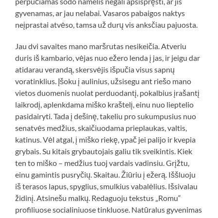
perpučiamas sodo namelis negali apsispręsti, ar jis
gyvenamas, ar jau nelabai. Vasaros pabaigos naktys
neįprastai atvėso, tamsa už durų vis anksčiau pajuosta.
Jau dvi savaites mano maršrutas nesikeičia. Atveriu
duris iš kambario, vėjas nuo ežero lenda į jas, ir jeigu dar
atidarau verandą, skersvėjis išpučia visus sapnų
voratinklius. Įšoku į aulinius, užsisegu ant riešo mano
vietos duomenis nuolat perduodantį, pokalbius įrašantį
laikrodį, aplenkdama miško kraštelį, einu nuo lieptelio
pasidairyti. Tada į dešinę, takeliu pro sukumpusius nuo
senatvės medžius, skaičiuodama prieplaukas, valtis,
katinus. Vėl atgal, į miško riekę, ypač jei palijo ir kvepia
grybais. Su kitais grybautojais galiu tik sveikintis. Kiek
ten to miško – medžius tuoj vardais vadinsiu. Grįžtu,
einu gamintis pusryčių. Skaitau. Žiūriu į ežerą. Iššluoju
iš terasos lapus, spyglius, smulkius vabalėlius. Išsivalau
židinį. Atsinešu malkų. Redaguoju tekstus „Romu“
profiliuose socialiniuose tinkluose. Natūralus gyvenimas