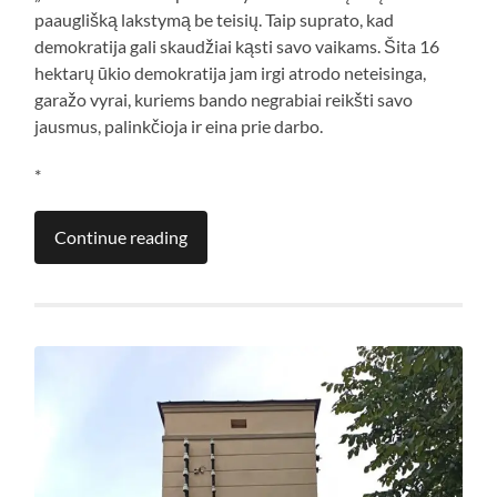
paauglišką lakstymą be teisių. Taip suprato, kad
demokratija gali skaudžiai kąsti savo vaikams. Šita 16
hektarų ūkio demokratija jam irgi atrodo neteisinga,
garažo vyrai, kuriems bando negrabiai reikšti savo
jausmus, palinkčioja ir eina prie darbo.
*
Continue reading