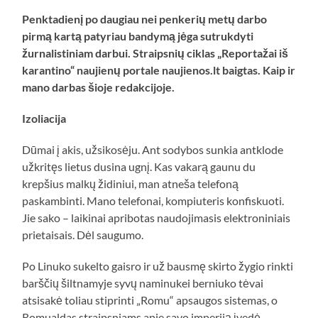
Penktadienį po daugiau nei penkerių metų darbo
pirmą kartą patyriau bandymą jėga sutrukdyti
žurnalistiniam darbui. Straipsnių ciklas „Reportažai iš
karantino“ naujienų portale naujienos.lt baigtas. Kaip ir
mano darbas šioje redakcijoje.
Izoliacija
Dūmai į akis, užsikosėju. Ant sodybos sunkia antklode
užkritęs lietus dusina ugnį. Kas vakarą gaunu du
krepšius malkų židiniui, man atneša telefoną
paskambinti. Mano telefonai, kompiuteris konfiskuoti.
Jie sako – laikinai apribotas naudojimasis elektroniniais
prietaisais. Dėl saugumo.
Po Linuko sukelto gaisro ir už bausmę skirto žygio rinkti
barščių šiltnamyje syvų naminukei berniuko tėvai
atsisakė toliau stiprinti „Romu“ apsaugos sistemas, o
Romualdas straipsniams apie savo imperiją įvedė