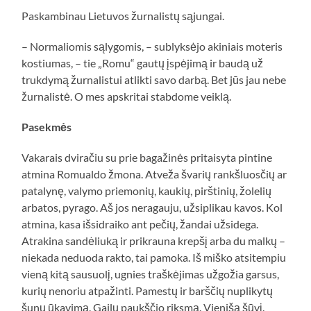
Paskambinau Lietuvos žurnalistų sąjungai.
– Normaliomis sąlygomis, – sublyksėjo akiniais moteris
kostiumas, – tie „Romu“ gautų įspėjimą ir baudą už
trukdymą žurnalistui atlikti savo darbą. Bet jūs jau nebe
žurnalistė. O mes apskritai stabdome veiklą.
Pasekmės
Vakarais dviračiu su prie bagažinės pritaisyta pintine
atmina Romualdo žmona. Atveža švarių rankšluosčių ar
patalynę, valymo priemonių, kaukių, pirštinių, žolelių
arbatos, pyrago. Aš jos neragauju, užsiplikau kavos. Kol
atmina, kasa išsidraiko ant pečių, žandai užsidega.
Atrakina sandėliuką ir prikrauna krepšį arba du malkų –
niekada neduoda rakto, tai pamoka. Iš miško atsitempiu
vieną kitą sausuolį, ugnies traškėjimas užgožia garsus,
kurių nenoriu atpažinti. Pamestų ir barščių nuplikytų
šunų ūkavimą. Gailų paukščio riksmą. Vienišą šūvį.