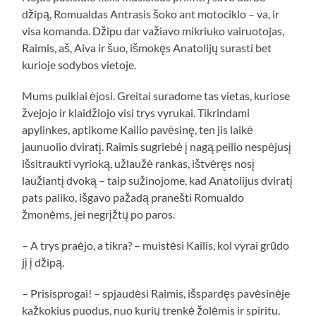
džipą, Romualdas Antrasis šoko ant motociklo – va, ir
visa komanda. Džipu dar važiavo mikriuko vairuotojas,
Raimis, aš, Aiva ir šuo, išmokęs Anatolijų surasti bet
kurioje sodybos vietoje.
Mums puikiai ėjosi. Greitai suradome tas vietas, kuriose
žvejojo ir klaidžiojo visi trys vyrukai. Tikrindami
apylinkes, aptikome Kailio pavėsinę, ten jis laikė
jaunuolio dviratį. Raimis sugriebė į nagą peilio nespėjusį
išsitraukti vyrioką, užlaužė rankas, ištvėręs nosį
laužiantį dvoką – taip sužinojome, kad Anatolijus dviratį
pats paliko, išgavo pažadą pranešti Romualdo
žmonėms, jei negrįžtų po paros.
– A trys praėjo, a tikra? – muistėsi Kailis, kol vyrai grūdo
jį į džipą.
– Prisisprogai! – spjaudėsi Raimis, išspardęs pavėsinėje
kažkokius puodus, nuo kurių trenkė žolėmis ir spiritu.