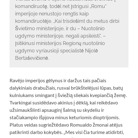
komandiruotę, todėl net įstrigusi „Romu“
imperijoje nenustojo rengtis kaip
komandiruotėje. „Kai trisdešimt du metus dirbi
Švietimo ministerijoje, ir du – Nuotolinio
ugdymo ministerijoje, negali apsileisti“, –
įsitikinusi ministerijos Regionų nuotolinio
ugdymo vyriausioji specialistė Nijolė
Bertaševičienė.
Ravėjo imperijos gėlynus ir daržus tais pačiais
dalykiniais drabužiais, rusvai brūkštelėjusi lūpas, batų
kulniukams smingant į šviežią sliekais kvepiančią žemę.
Tvarkingai susidėdavo akinius į dėklą, kai reikėdavo
užsimaukšlinti apsauginį šalmą su skydeliu ir
stačiakampio išpjova minus keturiomis dioptrijomis.
Platus veidas sugriežtėdavo Romualdo žmonai atėjus
patikrinti darbo kokybės. „Mes visi čia turime atidirbti,