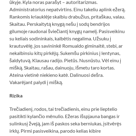
ūkyje. Kyla noras parašyt – autoritarizmas.
Administratorius nepatvirtins. Einu takeliu aplink ežerą.
Rankomis kriauklėje skalbiu drabužius, pritaškau, valau.
Skaitau. Perskaitytą knygą nešu į sodų bendrijos
gilumoje raudonai šviečiantį knygų namelį. Pasisveikinu
su keliais sodininkais, kalbėtis negalima. Užsuku į
krautuvėlę, jos savininkė Romualdo giminaitė, stebi, ar
nekalbinsiu kitų pirkėjų. Sukemšu pirkinius į lentynas,
šaldytuvą. Klausau radijo. Pietūs. Nusnūstu. Vėl einu į
mišką. Skaitau, rašau, dainuoju, išmetu taro kortas.
Ateina vietinė niekieno katė. Dalinuosi dešra.
Vakarėjant palydi į mišką.
Rizika
Trečiadienį, rodos, tai trečiadienis, einu prie lieptelio
pasitikti kylančio mėnulio. Ežeras išspjauna bangas ir
sulinkusį žveją, jam iš paskos seka berniukas, įsitvėręs
irklų. Pirmi pasisveikina, parodo kelias kibire