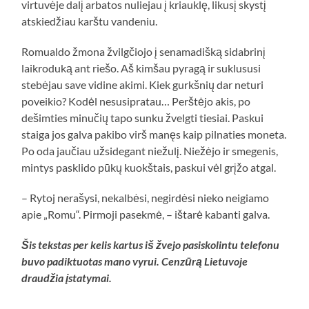
virtuvėje dalį arbatos nuliejau į kriauklę, likusį skystį
atskiedžiau karštu vandeniu.
Romualdo žmona žvilgčiojo į senamadišką sidabrinį
laikroduką ant riešo. Aš kimšau pyragą ir suklususi
stebėjau save vidine akimi. Kiek gurkšnių dar neturi
poveikio? Kodėl nesusipratau… Perštėjo akis, po
dešimties minučių tapo sunku žvelgti tiesiai. Paskui
staiga jos galva pakibo virš manęs kaip pilnaties moneta.
Po oda jaučiau užsidegant niežulį. Niežėjo ir smegenis,
mintys pasklido pūkų kuokštais, paskui vėl grįžo atgal.
– Rytoj nerašysi, nekalbėsi, negirdėsi nieko neigiamo
apie „Romu“. Pirmoji pasekmė, – ištarė kabanti galva.
Šis tekstas per kelis kartus iš žvejo pasiskolintu telefonu
buvo padiktuotas mano vyrui. Cenzūrą Lietuvoje
draudžia įstatymai.