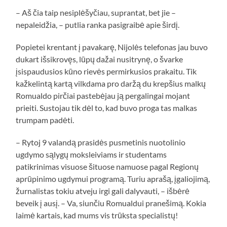
– Aš čia taip nesiplėšyčiau, suprantat, bet jie –
nepaleidžia, – putlia ranka pasigraibė apie širdį.
Popietei krentant į pavakarę, Nijolės telefonas jau buvo
dukart išsikrovęs, lūpų dažai nusitrynę, o švarke
įsispaudusios kūno rievės permirkusios prakaitu. Tik
kažkelintą kartą vilkdama pro daržą du krepšius malkų
Romualdo pirčiai pastebėjau ją pergalingai mojant
prieiti. Sustojau tik dėl to, kad buvo proga tas malkas
trumpam padėti.
– Rytoj 9 valandą prasidės pusmetinis nuotolinio
ugdymo sąlygų moksleiviams ir studentams
patikrinimas visuose šituose namuose pagal Regionų
aprūpinimo ugdymui programą. Turiu aprašą, įgaliojimą,
žurnalistas tokiu atveju irgi gali dalyvauti, – išbėrė
beveik į ausį. – Va, siunčiu Romualdui pranešimą. Kokia
laimė kartais, kad mums vis trūksta specialistų!