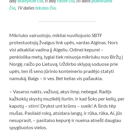
dalį
skaitykite čia
, II dalį
rasite čia
, III dalis
publikuota
čia
, IV dalies
tekstas čia
.
Mikriuko vairuotojo, mikliai nuviliojusio SBTF
protestuotojų žvalgus link upės, vardas Alginas. Nors
visi atkakliai vadina jį Algeliu. Odinei kepurei –
penkiolika metų, lygiai tiek reisuoja mikriuku nuo Biržų į
Norgę, raižo po Lietuvą. Uždirbo sklypą soduose prie
upės, ten iš seno jūrinio konteinerio pradėjo statyti
namuką. Baigs – ir ves. Bet kelias vis pašaukia.
– Vasaros nakts, važiuoj, akys limp, nebegal. Radijs
kažkokių skystų muzikėlį liurlin. Ir kad šoks per kelių, per
kapotų – stirn! Drykst unt krūms – sveik! A širds tėp
mušas. Pasilaid rokų, atsidara langų, ir rūka, rūka. Ai, jūs
nesuprasit, – pasitaiso kepurę ir nueina atnešt daugiau
spygliuotos vielos.