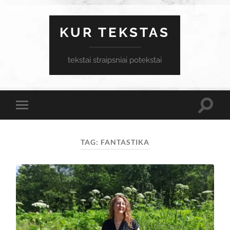
KUR TEKSTAS
tekstai straipsniai potekstai
Toggle
Toggle
search
mobile
field
menu
TAG:
FANTASTIKA