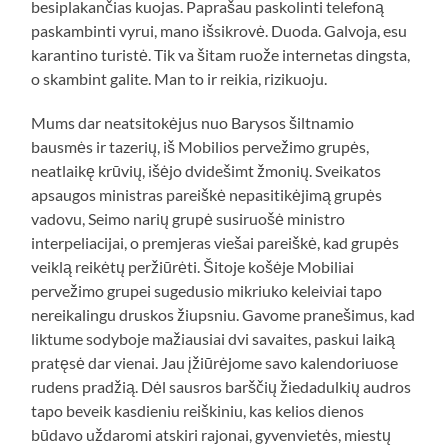
besiplakančias kuojas. Paprašau paskolinti telefoną
paskambinti vyrui, mano išsikrovė. Duoda. Galvoja, esu
karantino turistė. Tik va šitam ruože internetas dingsta,
o skambint galite. Man to ir reikia, rizikuoju.
Mums dar neatsitokėjus nuo Barysos šiltnamio
bausmės ir tazerių, iš Mobilios pervežimo grupės,
neatlaikę krūvių, išėjo dvidešimt žmonių. Sveikatos
apsaugos ministras pareiškė nepasitikėjimą grupės
vadovu, Seimo narių grupė susiruošė ministro
interpeliacijai, o premjeras viešai pareiškė, kad grupės
veiklą reikėtų peržiūrėti. Šitoje košėje Mobiliai
pervežimo grupei sugedusio mikriuko keleiviai tapo
nereikalingu druskos žiupsniu. Gavome pranešimus, kad
liktume sodyboje mažiausiai dvi savaites, paskui laiką
pratęsė dar vienai. Jau įžiūrėjome savo kalendoriuose
rudens pradžią. Dėl sausros barščių žiedadulkių audros
tapo beveik kasdieniu reiškiniu, kas kelios dienos
būdavo uždaromi atskiri rajonai, gyvenvietės, miestų