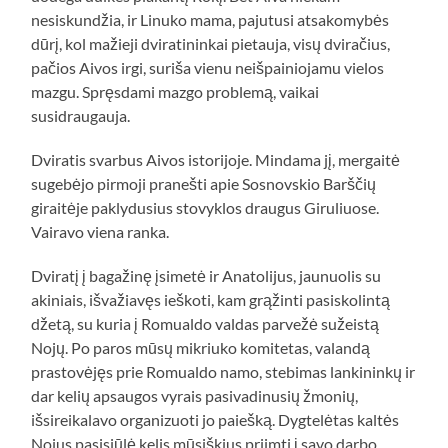
nesiskundžia, ir Linuko mama, pajutusi atsakomybės
dūrį, kol mažieji dviratininkai pietauja, visų dviračius,
pačios Aivos irgi, suriša vienu neišpainiojamu vielos
mazgu. Spręsdami mazgo problemą, vaikai
susidraugauja.
Dviratis svarbus Aivos istorijoje. Mindama jį, mergaitė
sugebėjo pirmoji pranešti apie Sosnovskio Barščių
giraitėje paklydusius stovyklos draugus Giruliuose.
Vairavo viena ranka.
Dviratį į bagažinę įsimetė ir Anatolijus, jaunuolis su
akiniais, išvažiavęs ieškoti, kam grąžinti pasiskolintą
džetą, su kuria į Romualdo valdas parvežė sužeistą
Nojų. Po paros mūsų mikriuko komitetas, valandą
prastovėjęs prie Romualdo namo, stebimas lankininkų ir
dar kelių apsaugos vyrais pasivadinusių žmonių,
išsireikalavo organizuoti jo paiešką. Dygtelėtas kaltės
Nojus pasisiūlė kelis mūsiškius priimti į savo darbo