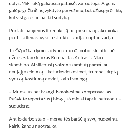
dalys. Mikriuką galiausiai pataisė, vairuotojas Algelis
galėjo grįžti iš neįvykdyto pervežimo, bet užsispyrė likti,
kol visi galėsim palikti sodybą.
Portalo naujienos.lt redakciją perpirko nauji akcininkai,
per tris dienas įvyko restruktūrizacija ir optimizacija.
Trečią užkardymo sodyboje dieną motociklu atbirbė
uždusęs lankininkas Romualdas Antrasis. Man
skambino. Atsiliepusi į vaizdo skambutį pamačiau
naująjį akcininką – keturiasdešimtmetį trumpai kirptą
vyruką, kostiumą dėvintį kaip treningą.
– Mums jūs per brangi. Išmokėsime kompensacijas.
Rašykite reportažus į blogą, aš mielai tapsiu patreonu, –
sududeno.
Ant jo darbo stalo – mergaitės barščių syvų nudegintu
kairiu žandu nuotrauka.