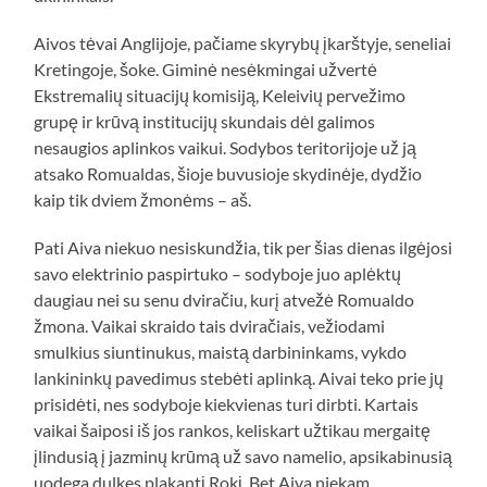
Aivos tėvai Anglijoje, pačiame skyrybų įkarštyje, seneliai
Kretingoje, šoke. Giminė nesėkmingai užvertė
Ekstremalių situacijų komisiją, Keleivių pervežimo
grupę ir krūvą institucijų skundais dėl galimos
nesaugios aplinkos vaikui. Sodybos teritorijoje už ją
atsako Romualdas, šioje buvusioje skydinėje, dydžio
kaip tik dviem žmonėms – aš.
Pati Aiva niekuo nesiskundžia, tik per šias dienas ilgėjosi
savo elektrinio paspirtuko – sodyboje juo aplėktų
daugiau nei su senu dviračiu, kurį atvežė Romualdo
žmona. Vaikai skraido tais dviračiais, vežiodami
smulkius siuntinukus, maistą darbininkams, vykdo
lankininkų pavedimus stebėti aplinką. Aivai teko prie jų
prisidėti, nes sodyboje kiekvienas turi dirbti. Kartais
vaikai šaiposi iš jos rankos, keliskart užtikau mergaitę
įlindusią į jazminų krūmą už savo namelio, apsikabinusią
uodega dulkes plakantį Rokį. Bet Aiva niekam