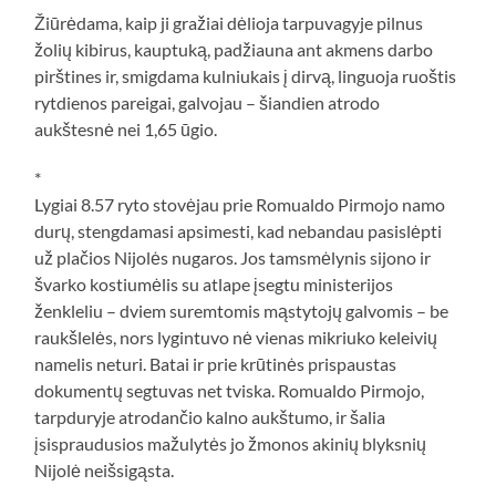
Žiūrėdama, kaip ji gražiai dėlioja tarpuvagyje pilnus
žolių kibirus, kauptuką, padžiauna ant akmens darbo
pirštines ir, smigdama kulniukais į dirvą, linguoja ruoštis
rytdienos pareigai, galvojau – šiandien atrodo
aukštesnė nei 1,65 ūgio.
*
Lygiai 8.57 ryto stovėjau prie Romualdo Pirmojo namo
durų, stengdamasi apsimesti, kad nebandau pasislėpti
už plačios Nijolės nugaros. Jos tamsmėlynis sijono ir
švarko kostiumėlis su atlape įsegtu ministerijos
ženkleliu – dviem suremtomis mąstytojų galvomis – be
raukšlelės, nors lygintuvo nė vienas mikriuko keleivių
namelis neturi. Batai ir prie krūtinės prispaustas
dokumentų segtuvas net tviska. Romualdo Pirmojo,
tarpduryje atrodančio kalno aukštumo, ir šalia
įsispraudusios mažulytės jo žmonos akinių blyksnių
Nijolė neišsigąsta.