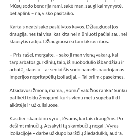
Mūsų sodo bendrija rami, sakė man, saugi kaimynystė,
bet aplink – na, visko pasitaiko.
Kartais neatsisako pasiūlytos kavos. Džiaugiuosi jos
draugija, nes tai visai kas kita nei niūniuoti pačiai sau, nei
klausytis radijo. Džiaugiuosi iki tam tikros ribos.
– Prisirašei, mergaite, – sako ji man vieną vakarą, kai
tarp arbatos gurkšnių, taip, iš nuobodulio išbandžiau ir
arbatą, klausiu – ar seniai šis sodo namelis naudojamas
imperijos nepritapėlių izoliacijai. – Tai priimk pasekmes.
Atsidavusi žmona, mama, „Romu“ valdžios ranka? Sunku
patikėti tokiu žmogumi, kuris vienu metu sugeba likti
aikštėje ir užkulisiuose.
Kasdien skambinu vyrui, tėvams, kartais draugėms. Po
dešimt minučių. Atsakyti tų skambučių negali. Vyras
izoliacijoje – darbe užklupo barščių žiedadulkių audra,