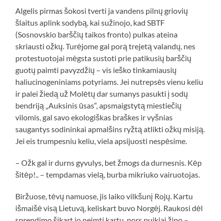
Algelis pirmas šokosi tverti ja vandens pilnų griovių
šlaitus aplink sodybą, kai sužinojo, kad SBTF
(Sosnovskio barščių taikos fronto) pulkas ateina
skriausti ožkų. Turėjome gal porą trejetą valandų, nes
protestuotojai mėgsta sustoti prie patikusių barščių
guotų paimti pavyzdžių – vis ieško tinkamiausių
haliucinogeniniams potyriams. Jei nutrepsės vienu keliu
ir palei žiedą už Molėtų dar sumanys pasukti į sodų
bendriją „Auksinis ūsas“, apsmaigstytą miestiečių
vilomis, gal savo ekologiškas braškes ir vyšnias
saugantys sodininkai apmalšins ryžtą atlikti ožkų misiją.
Jei eis trumpesniu keliu, viela apsijuosti nespėsime.
– Ožk gal ir durns gyvulys, bet žmogs da durnesnis. Kėp
šitėp!.. – tempdamas vielą, burba mikriuko vairuotojas.
Biržuose, tėvų namuose, jis laiko vilkšunį Rojų. Kartu
išmaišė visą Lietuvą, keliskart buvo Norgėj. Raukosi dėl
sprendimo šįkart jo neimti kartu, nors puikiai žino –