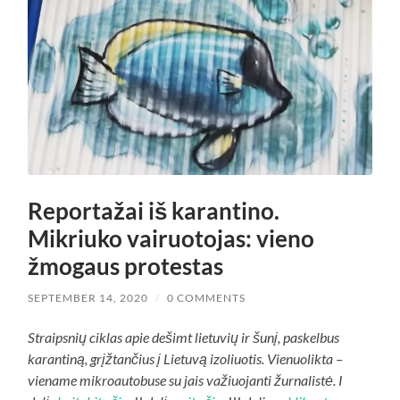
Reportažai iš karantino.
Mikriuko vairuotojas: vieno
žmogaus protestas
SEPTEMBER 14, 2020
/
0 COMMENTS
Straipsnių ciklas apie dešimt lietuvių ir šunį, paskelbus
karantiną, grįžtančius į Lietuvą izoliuotis. Vienuolikta –
viename mikroautobuse su jais važiuojanti žurnalistė. I