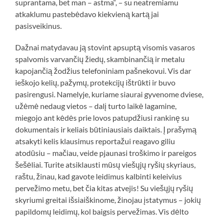
suprantama, bet man – astma“, – su neatremiamu
atkaklumu pastebėdavo kiekvieną kartą jai
pasisveikinus.
Dažnai matydavau ją stovint apsuptą visomis vasaros
spalvomis varvančių žiedų, skambinančią ir metalu
kapojančią žodžius telefoniniam pašnekovui. Vis dar
ieškojo kelių, pažymų, protekcijų ištrūkti ir buvo
pasirengusi. Namelyje, kuriame siaurai gyvenome dviese,
užėmė nedaug vietos – dalį turto laikė lagamine,
miegojo ant kėdės prie lovos patupdžiusi rankinę su
dokumentais ir keliais būtiniausiais daiktais. Į prašymą
atsakyti kelis klausimus reportažui reagavo giliu
atodūsiu – mačiau, veide pjaunasi troškimo ir pareigos
šešėliai. Turite atsiklausti mūsų viešųjų ryšių skyriaus,
raštu, žinau, kad gavote leidimus kalbinti keleivius
pervežimo metu, bet čia kitas atvejis! Su viešųjų ryšių
skyriumi greitai išsiaiškinome, žinojau įstatymus – jokių
papildomų leidimų, kol baigsis pervežimas. Vis dėlto