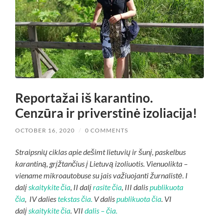
Reportažai iš karantino.
Cenzūra ir priverstinė izoliacija!
OCTOBER 16, 2020
/
0 COMMENTS
Straipsnių ciklas apie dešimt lietuvių ir šunį, paskelbus
karantiną, grįžtančius į Lietuvą izoliuotis. Vienuolikta –
viename mikroautobuse su jais važiuojanti žurnalistė. I
dalį
skaitykite čia
, II dalį
rasite čia
, III dalis
publikuota
čia
, IV dalies
tekstas čia.
V dalis
publikuota čia
. VI
dalį
skaitykite čia
. VII
dalis – čia.