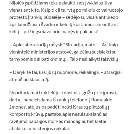
Nijolės įspūdžiams teks palaukti, nes įvykiai griūva
vienas ant kito. Kaip tik ji tą rytą po mikriuko vairuotojo
protesto įrankių būdelėje – sėdėjo su visais ant pledo
apsilamdžiusiu švarko ir kelnių kostiumu, rankinė ant
kelių – prižingsniavo prie manęs ir paklausė:
– Apie laboratoriją rašysit? Situacija, matot… Aš, kaip
vienintelė ministerijos atstovė, galėčiau susisiekti su
tarnybomis dėl patikrinimų… Taip nesilaikyti taisyklių!
– Darykite tai, kas, jūsų nuomone, reikalinga, – atsargiai
atmušiau klausimą.
Nepritariamai truktelėjusi nosimi, ji grįžo prie įprastų
darbų, nepaleisdama iš rankų telefono. Į Romualdo
žmonos, atėjusios padėti nešti išrautų piktžolių į
komposto krūvą, pastabą apie nesulauksiančias
ravėjimo pabaigos morkas mandagiai, bet kietai
atsikirto: ministerijos reikalai.