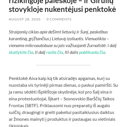
rizikingoje paieškoje – ir Girulių
stovykloje nukentėjusi penktokė
AUGUST 28, 2020
/
0 COMMENTS
Straipsnių ciklas apie dešimt lietuvių ir šunį, paskelbus
karantiną, grįžtančius į Lietuvą izoliuotis. Vienuolikta –
viename mikroautobuse su jais važiuojanti žurnalistė. I dalį
skaitykite čia
, II dalį
rasite čia
, III dalis
publikuota čia
.
Penktokė Aiva kaip ką tik atsiradęs apgamas, kurį su
nuostaba vis tyrinėji pirmas dienas, o paskui pamiršti. Su
ja ramu sėdėti išplėštoje skydinėje, kol pro šalį eina ir
eina protestuotojai, šįkart – Sosnovskio Barščių Taikos
Frontas (SBTF). Priklausomi nuo preparatų iš augalo
sulčių, draugingi ir greiti pakeliui pasitaikiusius daiktus
ar žmones mainyti į produktus ir paslaugas su vietiniais
ūkininkais.