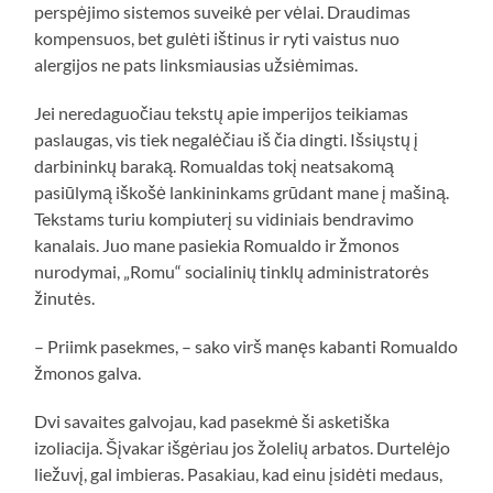
perspėjimo sistemos suveikė per vėlai. Draudimas
kompensuos, bet gulėti ištinus ir ryti vaistus nuo
alergijos ne pats linksmiausias užsiėmimas.
Jei neredaguočiau tekstų apie imperijos teikiamas
paslaugas, vis tiek negalėčiau iš čia dingti. Išsiųstų į
darbininkų baraką. Romualdas tokį neatsakomą
pasiūlymą iškošė lankininkams grūdant mane į mašiną.
Tekstams turiu kompiuterį su vidiniais bendravimo
kanalais. Juo mane pasiekia Romualdo ir žmonos
nurodymai, „Romu“ socialinių tinklų administratorės
žinutės.
– Priimk pasekmes, – sako virš manęs kabanti Romualdo
žmonos galva.
Dvi savaites galvojau, kad pasekmė ši asketiška
izoliacija. Šįvakar išgėriau jos žolelių arbatos. Durtelėjo
liežuvį, gal imbieras. Pasakiau, kad einu įsidėti medaus,