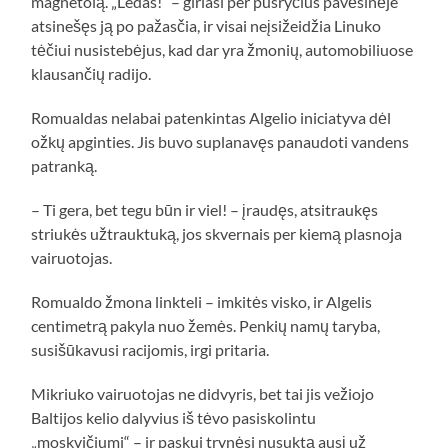
magnetolą. „Ledas!“ – giriasi per pusryčius pavėsinėje
atsinešęs ją po pažasčia, ir visai neįsižeidžia Linuko
tėčiui nusistebėjus, kad dar yra žmonių, automobiliuose
klausančių radijo.
Romualdas nelabai patenkintas Algelio iniciatyva dėl
ožkų apginties. Jis buvo suplanavęs panaudoti vandens
patranką.
– Ti gera, bet tegu būn ir viel! – įraudęs, atsitraukęs
striukės užtrauktuką, jos skvernais per kiemą plasnoja
vairuotojas.
Romualdo žmona linkteli – imkitės visko, ir Algelis
centimetrą pakyla nuo žemės. Penkių namų taryba,
susišūkavusi racijomis, irgi pritaria.
Mikriuko vairuotojas ne didvyris, bet tai jis vežiojo
Baltijos kelio dalyvius iš tėvo pasiskolintu
„moskvičiumi“ – ir paskui trynėsi nusuktą ausį už