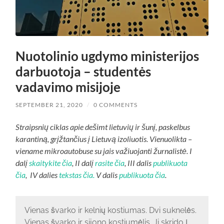
Nuotolinio ugdymo ministerijos
darbuotoja – studentės
vadavimo misijoje
SEPTEMBER 21, 2020
/
0 COMMENTS
Straipsnių ciklas apie dešimt lietuvių ir šunį, paskelbus
karantiną, grįžtančius į Lietuvą izoliuotis. Vienuolikta –
viename mikroautobuse su jais važiuojanti žurnalistė. I
dalį
skaitykite čia
, II dalį
rasite čia
, III dalis
publikuota
čia
, IV dalies
tekstas čia.
V dalis
publikuota čia
.
Vienas švarko ir kelnių kostiumas. Dvi suknelės.
Vienas švarko ir sijono kostiumėlis. Ji skrido į