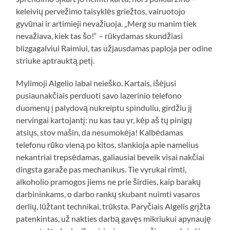
keleivių pervežimo taisyklės griežtos, vairuotojo
gyvūnai ir artimieji nevažiuoja. „Merg su manim tiek
nevažiava, kiek tas šo!“ – rūkydamas skundžiasi
blizgagalviui Raimiui, tas užjausdamas paploja per odine
striuke aptrauktą petį.
Mylimoji Algelio labai neieško. Kartais, išėjusi
pusiaunakčiais perduoti savo lazerinio telefono
duomenų į palydovą nukreiptu spinduliu, girdžiu jį
nervingai kartojantį: nu kas tau yr, kėp aš tų pinigų
atsiųs, stov mašin, da nesumokėja! Kalbėdamas
telefonu rūko vieną po kitos, slankioja apie namelius
nekantriai trepsėdamas, galiausiai beveik visai nakčiai
dingsta garaže pas mechanikus. Tie vyrukai rimti,
alkoholio pramogos jiems ne prie širdies, kaip barakų
darbininkams, o darbo rankų skubant nuimti vasaros
derlių, lūžtant technikai, trūksta. Paryčiais Algelis grįžta
patenkintas, už nakties darbą gavęs mikriukui apynauję