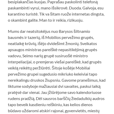
besiplakančias kuojas. Paprašau paskolinti telefoną
paskambinti vyrui, mano išsikrovė. Duoda. Galvoja, esu
karantino turistė. Tik va šitam ruože internetas dingsta,
o skambint galite. Man to ir reikia, rizikuoju.
Mums dar neatsitokėjus nuo Barysos šiltnamio
bausmės ir tazerių, iš Mobilios pervežimo grupės,
neatlaikę krūvių, išėjo dvidešimt žmonių. Sveikatos
apsaugos ministras pareiškė nepasitikėjimą grupės
vadovu, Seimo narių grupė susiruošė ministro
interpeliacijai, o premjeras viešai pareiškė, kad grupės
veiklą reikėtų peržiūrėti. Šitoje košėje Mobiliai
pervežimo grupei sugedusio mikriuko keleiviai tapo
nereikalingu druskos žiupsniu. Gavome pranešimus, kad
liktume sodyboje mažiausiai dvi savaites, paskui laiką
pratęsė dar vienai. Jau įžiūrėjome savo kalendoriuose
rudens pradžią. Dėl sausros barščių žiedadulkių audros
tapo beveik kasdieniu reiškiniu, kas kelios dienos
būdavo uždaromi atskiri rajonai, gyvenvietės, miestų