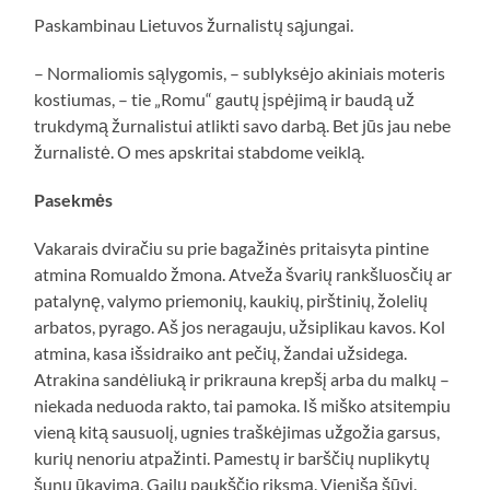
Paskambinau Lietuvos žurnalistų sąjungai.
– Normaliomis sąlygomis, – sublyksėjo akiniais moteris
kostiumas, – tie „Romu“ gautų įspėjimą ir baudą už
trukdymą žurnalistui atlikti savo darbą. Bet jūs jau nebe
žurnalistė. O mes apskritai stabdome veiklą.
Pasekmės
Vakarais dviračiu su prie bagažinės pritaisyta pintine
atmina Romualdo žmona. Atveža švarių rankšluosčių ar
patalynę, valymo priemonių, kaukių, pirštinių, žolelių
arbatos, pyrago. Aš jos neragauju, užsiplikau kavos. Kol
atmina, kasa išsidraiko ant pečių, žandai užsidega.
Atrakina sandėliuką ir prikrauna krepšį arba du malkų –
niekada neduoda rakto, tai pamoka. Iš miško atsitempiu
vieną kitą sausuolį, ugnies traškėjimas užgožia garsus,
kurių nenoriu atpažinti. Pamestų ir barščių nuplikytų
šunų ūkavimą. Gailų paukščio riksmą. Vienišą šūvį.