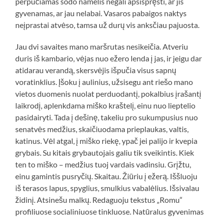
perpučiamas sodo namelis negali apsispręsti, ar jis
gyvenamas, ar jau nelabai. Vasaros pabaigos naktys
neįprastai atvėso, tamsa už durų vis anksčiau pajuosta.
Jau dvi savaites mano maršrutas nesikeičia. Atveriu
duris iš kambario, vėjas nuo ežero lenda į jas, ir jeigu dar
atidarau verandą, skersvėjis išpučia visus sapnų
voratinklius. Įšoku į aulinius, užsisegu ant riešo mano
vietos duomenis nuolat perduodantį, pokalbius įrašantį
laikrodį, aplenkdama miško kraštelį, einu nuo lieptelio
pasidairyti. Tada į dešinę, takeliu pro sukumpusius nuo
senatvės medžius, skaičiuodama prieplaukas, valtis,
katinus. Vėl atgal, į miško riekę, ypač jei palijo ir kvepia
grybais. Su kitais grybautojais galiu tik sveikintis. Kiek
ten to miško – medžius tuoj vardais vadinsiu. Grįžtu,
einu gamintis pusryčių. Skaitau. Žiūriu į ežerą. Iššluoju
iš terasos lapus, spyglius, smulkius vabalėlius. Išsivalau
židinį. Atsinešu malkų. Redaguoju tekstus „Romu“
profiliuose socialiniuose tinkluose. Natūralus gyvenimas