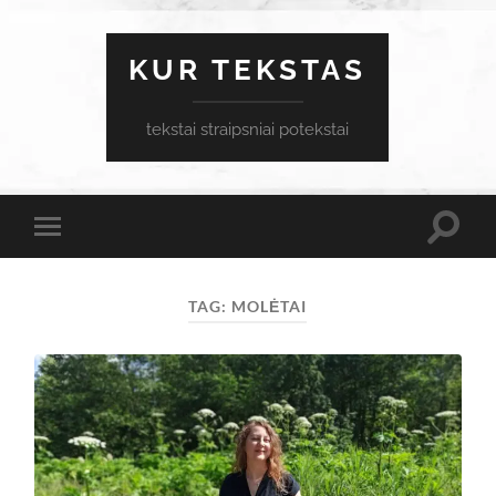
KUR TEKSTAS
tekstai straipsniai potekstai
Toggle
Toggle
search
mobile
field
menu
TAG:
MOLĖTAI