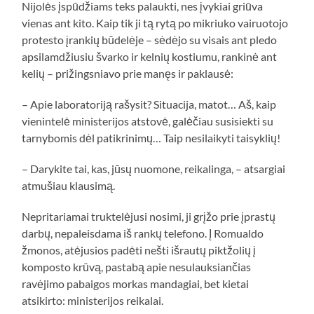
Nijolės įspūdžiams teks palaukti, nes įvykiai griūva
vienas ant kito. Kaip tik ji tą rytą po mikriuko vairuotojo
protesto įrankių būdelėje – sėdėjo su visais ant pledo
apsilamdžiusiu švarko ir kelnių kostiumu, rankinė ant
kelių – prižingsniavo prie manęs ir paklausė:
– Apie laboratoriją rašysit? Situacija, matot… Aš, kaip
vienintelė ministerijos atstovė, galėčiau susisiekti su
tarnybomis dėl patikrinimų… Taip nesilaikyti taisyklių!
– Darykite tai, kas, jūsų nuomone, reikalinga, – atsargiai
atmušiau klausimą.
Nepritariamai truktelėjusi nosimi, ji grįžo prie įprastų
darbų, nepaleisdama iš rankų telefono. Į Romualdo
žmonos, atėjusios padėti nešti išrautų piktžolių į
komposto krūvą, pastabą apie nesulauksiančias
ravėjimo pabaigos morkas mandagiai, bet kietai
atsikirto: ministerijos reikalai.