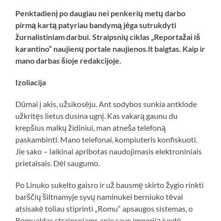
Penktadienį po daugiau nei penkerių metų darbo
pirmą kartą patyriau bandymą jėga sutrukdyti
žurnalistiniam darbui. Straipsnių ciklas „Reportažai iš
karantino“ naujienų portale naujienos.lt baigtas. Kaip ir
mano darbas šioje redakcijoje.
Izoliacija
Dūmai į akis, užsikosėju. Ant sodybos sunkia antklode
užkritęs lietus dusina ugnį. Kas vakarą gaunu du
krepšius malkų židiniui, man atneša telefoną
paskambinti. Mano telefonai, kompiuteris konfiskuoti.
Jie sako – laikinai apribotas naudojimasis elektroniniais
prietaisais. Dėl saugumo.
Po Linuko sukelto gaisro ir už bausmę skirto žygio rinkti
barščių šiltnamyje syvų naminukei berniuko tėvai
atsisakė toliau stiprinti „Romu“ apsaugos sistemas, o
Romualdas straipsniams apie savo imperiją įvedė