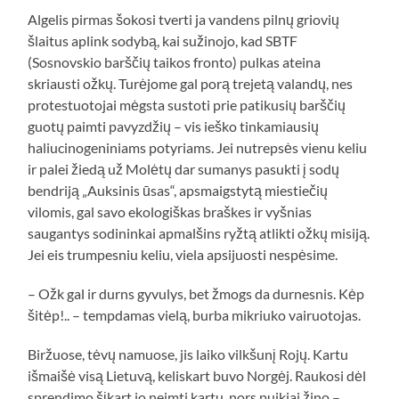
Algelis pirmas šokosi tverti ja vandens pilnų griovių
šlaitus aplink sodybą, kai sužinojo, kad SBTF
(Sosnovskio barščių taikos fronto) pulkas ateina
skriausti ožkų. Turėjome gal porą trejetą valandų, nes
protestuotojai mėgsta sustoti prie patikusių barščių
guotų paimti pavyzdžių – vis ieško tinkamiausių
haliucinogeniniams potyriams. Jei nutrepsės vienu keliu
ir palei žiedą už Molėtų dar sumanys pasukti į sodų
bendriją „Auksinis ūsas“, apsmaigstytą miestiečių
vilomis, gal savo ekologiškas braškes ir vyšnias
saugantys sodininkai apmalšins ryžtą atlikti ožkų misiją.
Jei eis trumpesniu keliu, viela apsijuosti nespėsime.
– Ožk gal ir durns gyvulys, bet žmogs da durnesnis. Kėp
šitėp!.. – tempdamas vielą, burba mikriuko vairuotojas.
Biržuose, tėvų namuose, jis laiko vilkšunį Rojų. Kartu
išmaišė visą Lietuvą, keliskart buvo Norgėj. Raukosi dėl
sprendimo šįkart jo neimti kartu, nors puikiai žino –