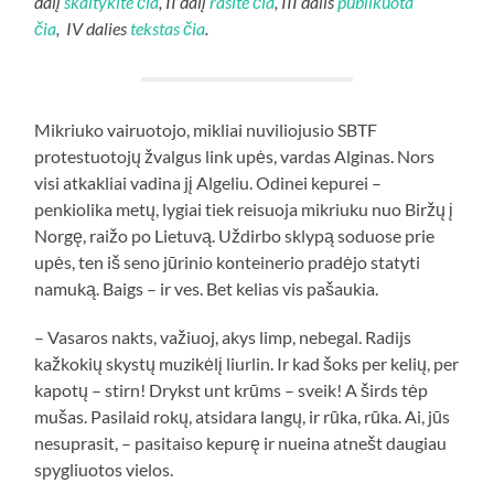
dalį
skaitykite čia
, II dalį
rasite čia
, III dalis
publikuota
čia
, IV dalies
tekstas čia
.
Mikriuko vairuotojo, mikliai nuviliojusio SBTF
protestuotojų žvalgus link upės, vardas Alginas. Nors
visi atkakliai vadina jį Algeliu. Odinei kepurei –
penkiolika metų, lygiai tiek reisuoja mikriuku nuo Biržų į
Norgę, raižo po Lietuvą. Uždirbo sklypą soduose prie
upės, ten iš seno jūrinio konteinerio pradėjo statyti
namuką. Baigs – ir ves. Bet kelias vis pašaukia.
– Vasaros nakts, važiuoj, akys limp, nebegal. Radijs
kažkokių skystų muzikėlį liurlin. Ir kad šoks per kelių, per
kapotų – stirn! Drykst unt krūms – sveik! A širds tėp
mušas. Pasilaid rokų, atsidara langų, ir rūka, rūka. Ai, jūs
nesuprasit, – pasitaiso kepurę ir nueina atnešt daugiau
spygliuotos vielos.