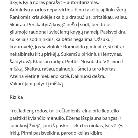
ūkyje. Kyla noras parašyt – autoritarizmas.
Administratorius nepatvirtins. Einu takeliu aplink ežerą.
Rankomis kriauklėje skalbiu drabužius, pritaškau, valau.
Skaitau. Perskaitytą knygą nešu į sodų bendrijos
gilumoje raudonai šviečiantį knygų namelį. Pasisveikinu
su keliais sodininkais, kalbėtis negalima. Užsuku į
krautuvėlę, jos savininkė Romualdo giminaitė, stebi, ar
nekalbinsiu kitų pirkėjų. Sukemšu pirkinius į lentynas,
šaldytuvą. Klausau radijo. Pietūs. Nusnūstu. Vėl einu į
mišką. Skaitau, rašau, dainuoju, išmetu taro kortas.
Ateina vietinė niekieno katė. Dalinuosi dešra.
Vakarėjant palydi į mišką.
Rizika
Trečiadienį, rodos, tai trečiadienis, einu prie lieptelio
pasitikti kylančio mėnulio. Ežeras išspjauna bangas ir
sulinkusį žveją, jam iš paskos seka berniukas, įsitvėręs
irklų. Pirmi pasisveikina, parodo kelias kibire