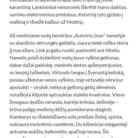
karantiną. Lankininkai nenoromis iškrėtė mano daiktus,
surinko elektroninius prietaisus. Ketvirtą ryto įgrūdo į
mašiną ir išvežė kažkur už Molėtų.
Aš mediniame sodų bendrijos „Auksinis ūsas“ namelyje
su skardiniu vėtrungės gaideliu, siaura riekė miško skiria
jį nuo ežero. Link jo galiu nueiti, pastovėti ant tiltelio.
Namelis prieš dvidešimt metų buvo ryškiai geltonas,
dabar dažai pablukę, medinės lentos apšerpetojusios,
su kerpių taškeliais. Virtuvės langas į žvyruotą keliuką,
pusiau užkėstas senos vyšnios, toje virtuvėje nėra kur
apsisukti – viryklė, mėlynai geltonų gėlių dėmėmis
nutaškyta klijuote aptrauktas stalelio kvadratas. Vieno
žmogaus dydžio veranda, kairėje krėslas, dešinėje –
krūva pailgų medinių dėžių pomidorams daiginti.
Kambarys su išskleidžiama sofa priešais židinį, spinta,
nukrauta molinėmis vazelėmis. Du kišeniniai miegamieji
antrame aukšte, balkonėlis, apačioje terasa. Šis