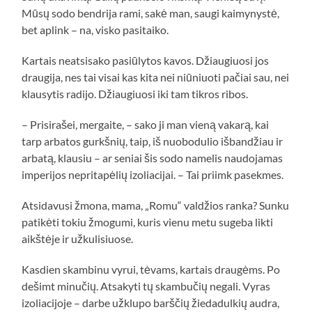
Mūsų sodo bendrija rami, sakė man, saugi kaimynystė,
bet aplink – na, visko pasitaiko.
Kartais neatsisako pasiūlytos kavos. Džiaugiuosi jos
draugija, nes tai visai kas kita nei niūniuoti pačiai sau, nei
klausytis radijo. Džiaugiuosi iki tam tikros ribos.
– Prisirašei, mergaite, – sako ji man vieną vakarą, kai
tarp arbatos gurkšnių, taip, iš nuobodulio išbandžiau ir
arbatą, klausiu – ar seniai šis sodo namelis naudojamas
imperijos nepritapėlių izoliacijai. – Tai priimk pasekmes.
Atsidavusi žmona, mama, „Romu“ valdžios ranka? Sunku
patikėti tokiu žmogumi, kuris vienu metu sugeba likti
aikštėje ir užkulisiuose.
Kasdien skambinu vyrui, tėvams, kartais draugėms. Po
dešimt minučių. Atsakyti tų skambučių negali. Vyras
izoliacijoje – darbe užklupo barščių žiedadulkių audra,