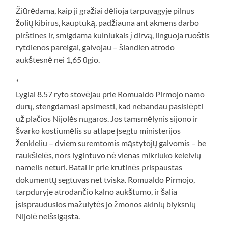
Žiūrėdama, kaip ji gražiai dėlioja tarpuvagyje pilnus
žolių kibirus, kauptuką, padžiauna ant akmens darbo
pirštines ir, smigdama kulniukais į dirvą, linguoja ruoštis
rytdienos pareigai, galvojau – šiandien atrodo
aukštesnė nei 1,65 ūgio.
*
Lygiai 8.57 ryto stovėjau prie Romualdo Pirmojo namo
durų, stengdamasi apsimesti, kad nebandau pasislėpti
už plačios Nijolės nugaros. Jos tamsmėlynis sijono ir
švarko kostiumėlis su atlape įsegtu ministerijos
ženkleliu – dviem suremtomis mąstytojų galvomis – be
raukšlelės, nors lygintuvo nė vienas mikriuko keleivių
namelis neturi. Batai ir prie krūtinės prispaustas
dokumentų segtuvas net tviska. Romualdo Pirmojo,
tarpduryje atrodančio kalno aukštumo, ir šalia
įsispraudusios mažulytės jo žmonos akinių blyksnių
Nijolė neišsigąsta.