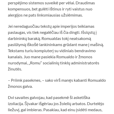
perspėjimo sistemos suveikė per vėlai. Draudimas
kompensuos, bet gulėti ištinus ir ryti vaistus nuo
alergijos ne pats linksmiausias užsiėmimas.
Jei neredaguočiau tekstų apie imperijos teikiamas
paslaugas, vis tiek negalėčiau iš čia dingti. Išsiųstų į
darbininkų baraką. Romualdas tokį neatsakomą
pasiūlymą iškošė lankininkams grūdant mane į mašiną.
Tekstams turiu kompiuterį su vidiniais bendravimo
kanalais. Juo mane pasiekia Romualdo ir žmonos
nurodymai, „Romu“ socialinių tinklų administratorės
žinutės.
– Priimk pasekmes, – sako virš manęs kabanti Romualdo
žmonos galva.
Dvi savaites galvojau, kad pasekmė ši asketiška
izoliacija. Šįvakar išgėriau jos žolelių arbatos. Durtelėjo
liežuvį, gal imbieras. Pasakiau, kad einu įsidėti medaus,