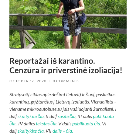
Reportažai iš karantino.
Cenzūra ir priverstinė izoliacija!
OCTOBER 16, 2020
/
0 COMMENTS
Straipsnių ciklas apie dešimt lietuvių ir šunį, paskelbus
karantiną, grįžtančius į Lietuvą izoliuotis. Vienuolikta –
viename mikroautobuse su jais važiuojanti žurnalistė. I
dalį
skaitykite čia
, II dalį
rasite čia
, III dalis
publikuota
čia
, IV dalies
tekstas čia.
V dalis
publikuota čia
. VI
dalį
skaitykite čia
. VII
dalis – čia.