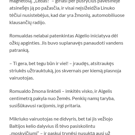
magnetolą. „Ledas!“ – giriasi per pusryčius pavėsinėje
atsinešęs ją po pažasčia, ir visai neįsižeidžia Linuko
tėčiui nusistebėjus, kad dar yra žmonių, automobiliuose
klausančių radijo.
Romualdas nelabai patenkintas Algelio iniciatyva dėl
ožkų apginties. Jis buvo suplanavęs panaudoti vandens
patranką.
– Ti gera, bet tegu būn ir viel! – įraudęs, atsitraukęs
striukės užtrauktuką, jos skvernais per kiemą plasnoja
vairuotojas.
Romualdo žmona linkteli – imkitės visko, ir Algelis
centimetrą pakyla nuo žemės. Penkių namų taryba,
susišūkavusi racijomis, irgi pritaria.
Mikriuko vairuotojas ne didvyris, bet tai jis vežiojo
Baltijos kelio dalyvius iš tėvo pasiskolintu
„moskvičiumi“ – ir paskui trynėsi nusuktą ausį už