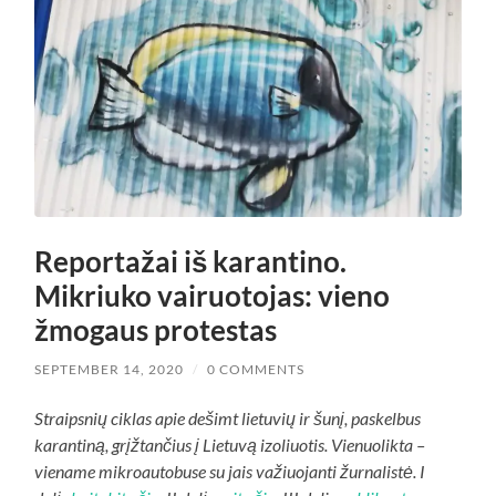
Reportažai iš karantino.
Mikriuko vairuotojas: vieno
žmogaus protestas
SEPTEMBER 14, 2020
/
0 COMMENTS
Straipsnių ciklas apie dešimt lietuvių ir šunį, paskelbus
karantiną, grįžtančius į Lietuvą izoliuotis. Vienuolikta –
viename mikroautobuse su jais važiuojanti žurnalistė. I