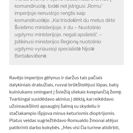
komandiruotę, todėl net įstrigusi „Romu“
imperijoje nenustojo rengtis kaip
komandiruotėje. „Kai trisdešimt du metus dirbi
Švietimo ministerijoje, ir du – Nuotolinio
ugdymo ministerijoje, negali apsileisti“, –
įsitikinusi ministerijos Regionų nuotolinio
ugdymo vyriausioji specialistė Nijolė
Bertaševičienė.
Ravėjo imperijos gėlynus ir daržus tais pačiais
dalykiniais drabužiais, rusvai brūkštelėjusi lūpas, batų
kulniukams smingant į šviežią sliekais kvepiančią žemę.
Tvarkingai susidėdavo akinius į dėklą, kai reikėdavo
užsimaukšlinti apsauginį šalmą su skydeliu ir
stačiakampio išpjova minus keturiomis dioptrijomis.
Platus veidas sugriežtėdavo Romualdo žmonai atėjus
patikrinti darbo kokybės. „Mes visi čia turime atidirbti,