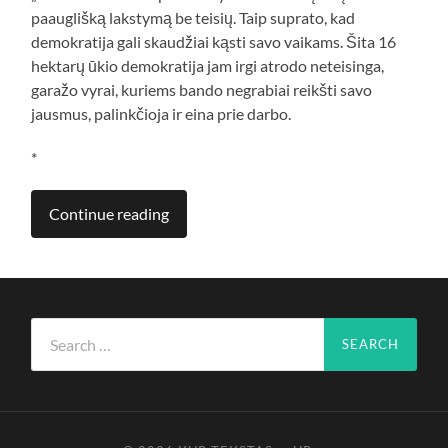
paauglišką lakstymą be teisių. Taip suprato, kad
demokratija gali skaudžiai kąsti savo vaikams. Šita 16
hektarų ūkio demokratija jam irgi atrodo neteisinga,
garažo vyrai, kuriems bando negrabiai reikšti savo
jausmus, palinkčioja ir eina prie darbo.
*
Continue reading
Search
for: