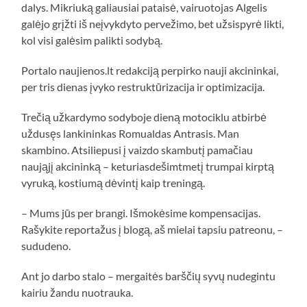
dalys. Mikriuką galiausiai pataisė, vairuotojas Algelis
galėjo grįžti iš neįvykdyto pervežimo, bet užsispyrė likti,
kol visi galėsim palikti sodybą.
Portalo naujienos.lt redakciją perpirko nauji akcininkai,
per tris dienas įvyko restruktūrizacija ir optimizacija.
Trečią užkardymo sodyboje dieną motociklu atbirbė
uždusęs lankininkas Romualdas Antrasis. Man
skambino. Atsiliepusi į vaizdo skambutį pamačiau
naująjį akcininką – keturiasdešimtmetį trumpai kirptą
vyruką, kostiumą dėvintį kaip treningą.
– Mums jūs per brangi. Išmokėsime kompensacijas.
Rašykite reportažus į blogą, aš mielai tapsiu patreonu, –
sududeno.
Ant jo darbo stalo – mergaitės barščių syvų nudegintu
kairiu žandu nuotrauka.