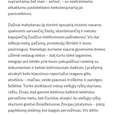
suprantama, bet man – astma“, – su neatremiamu
atkaklumu pastebėdavo kiekvieną kartą jai
pasisveikinus.
Dažnai matydavau ją stovint apsuptą visomis vasaros
spalvomis varvančių žiedų, skambinančią ir metalu
kapojančią žodžius telefoniniam pašnekovui. Vis dar
ieškojo kelių, pažymų, protekcijų ištrūkti ir buvo
pasirengusi. Namelyje, kuriame siaurai gyvenome dviese,
užėmė nedaug vietos – dalį turto laikė lagamine,
miegojo ant kėdės prie lovos patupdžiusi rankinę su
dokumentais ir keliais būtiniausiais daiktais. Į prašymą
atsakyti kelis klausimus reportažui reagavo giliu
atodūsiu – mačiau, veide pjaunasi troškimo ir pareigos
šešėliai. Turite atsiklausti mūsų viešųjų ryšių skyriaus,
raštu, žinau, kad gavote leidimus kalbinti keleivius
pervežimo metu, bet čia kitas atvejis! Su viešųjų ryšių
skyriumi greitai išsiaiškinome, žinojau įstatymus – jokių
papildomų leidimų, kol baigsis pervežimas. Vis dėlto