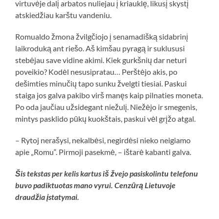
virtuvėje dalį arbatos nuliejau į kriauklę, likusį skystį
atskiedžiau karštu vandeniu.
Romualdo žmona žvilgčiojo į senamadišką sidabrinį
laikroduką ant riešo. Aš kimšau pyragą ir suklususi
stebėjau save vidine akimi. Kiek gurkšnių dar neturi
poveikio? Kodėl nesusipratau… Perštėjo akis, po
dešimties minučių tapo sunku žvelgti tiesiai. Paskui
staiga jos galva pakibo virš manęs kaip pilnaties moneta.
Po oda jaučiau užsidegant niežulį. Niežėjo ir smegenis,
mintys pasklido pūkų kuokštais, paskui vėl grįžo atgal.
– Rytoj nerašysi, nekalbėsi, negirdėsi nieko neigiamo
apie „Romu“. Pirmoji pasekmė, – ištarė kabanti galva.
Šis tekstas per kelis kartus iš žvejo pasiskolintu telefonu
buvo padiktuotas mano vyrui. Cenzūrą Lietuvoje
draudžia įstatymai.